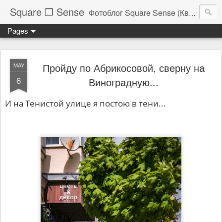
Square ❐ Sense
Фотоблог Square Sense (Квадратное Чувство)
Pages
Пройду по Абрикосовой, сверну на
MAY
6
Виноградную...
И на Тенистой улице я постою в тени...