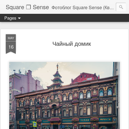
Square ❐ Sense
Фотоблог Square Sense (Квадратное Чувство)
Pages
MAY
Чайный домик
16