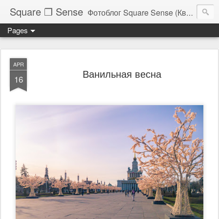
Square ❐ Sense
Фотоблог Square Sense (Квадратное Чувство)
Pages
APR
Ванильная весна
16