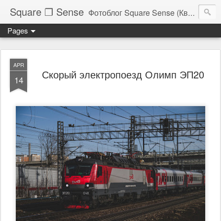
Square ❐ Sense
Фотоблог Square Sense (Квадратное Чувство)
Pages
APR
Скорый электропоезд Олимп ЭП20
14