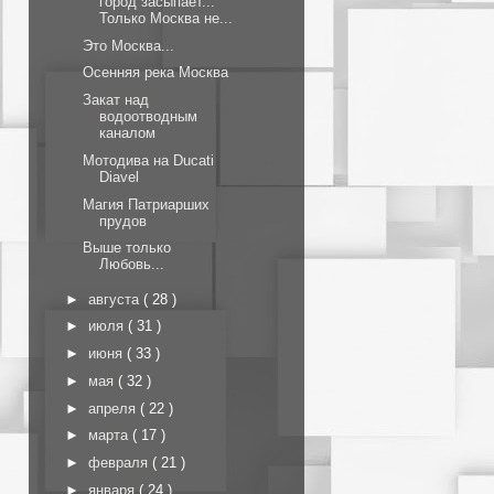
город засыпает...
Только Москва не...
Это Москва...
Осенняя река Москва
Закат над
водоотводным
каналом
Мотодива на Ducati
Diavel
Магия Патриарших
прудов
Выше только
Любовь...
►
августа
( 28 )
►
июля
( 31 )
►
июня
( 33 )
►
мая
( 32 )
►
апреля
( 22 )
►
марта
( 17 )
►
февраля
( 21 )
►
января
( 24 )