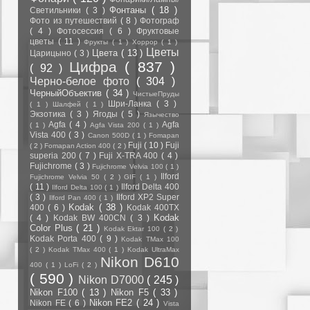
Фонтаны
( 18 )
Светильники
( 3 )
Фото из путешествий
( 8 )
Фотограф
( 4 )
Фотосессия
( 6 )
Фруктовые
цветы
( 11 )
Фрукты
( 1 )
Хоррор
( 1 )
Цветы
Цвета
( 13 )
Царицыно
( 3 )
Цифра
( 837 )
( 92 )
Черно-белое фото
( 304 )
ЧерныйОбъектив
( 34 )
ЧистыеПруды
Шри-Ланка
( 3 )
( 1 )
Шалфей
( 1 )
Экзотика
( 3 )
Ягоды
( 5 )
Язычество
Agfa
( 4 )
Agfa
( 1 )
Agfa Vista 200
( 1 )
Vista 400
( 3 )
Canon 500D
( 1 )
Fomapan
Fuji
( 10 )
Fuji
( 2 )
Fomapan Action 400
( 2 )
superia 200
( 7 )
Fuji X-TRA 400
( 4 )
Fujichrome
( 3 )
Fujichrome Velvia 100
( 1 )
Ilford
Fujichrome Velvia 50
( 2 )
GIF
( 1 )
( 11 )
Ilford Delta 400
Ilford Delta 100
( 1 )
( 3 )
Ilford XP2 Super
Ilford Pan 400
( 1 )
Kodak
( 38 )
400
( 6 )
Kodak 400TX
Kodak
( 4 )
Kodak BW 400CN
( 3 )
Color Plus
( 21 )
Kodak Ektar 100
( 2 )
Kodak Porta 400
( 9 )
Kodak TMax 100
( 2 )
Kodak TMax 400
( 1 )
Kodak UltraMax
Nikon D610
400
( 1 )
LoFi
( 2 )
( 590 )
Nikon D7000
( 245 )
Nikon F100
( 13 )
Nikon F5
( 33 )
Nikon FE2
( 24 )
Nikon FE
( 6 )
Vista