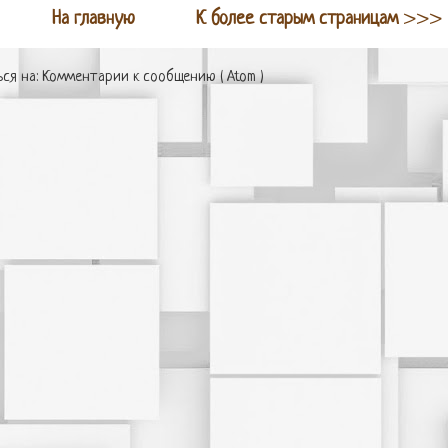
На главную
К более старым страницам
>>>
ся на:
Комментарии к сообщению ( Atom )