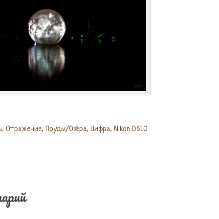
ь
,
Отражение
,
Пруды/Озёра
,
Цифра
,
Nikon D610
арий