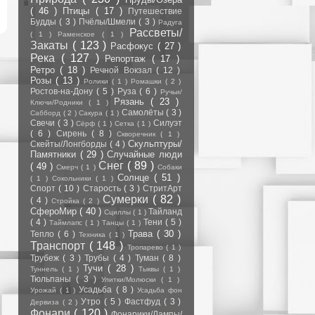
( 46 )
Птицы
( 17 )
Путешествие
Будды
( 3 )
Пчёлы/Шмели
( 3 )
Радуга
Рассветы/
( 1 )
Раменское
( 1 )
Закаты
( 123 )
Расфокус
( 27 )
Река
( 127 )
Репортаж
( 17 )
Ретро
( 18 )
Речной Вокзал
( 12 )
Розы
( 13 )
Ролики
( 1 )
Ромашки
( 2 )
Ростов-на-Дону
( 5 )
Руза
( 6 )
Ручьи/
Рязань
( 23 )
Ключи/Родники
( 1 )
Самолёты
( 3 )
Сабборд
( 2 )
Сакура
( 1 )
Свечи
( 3 )
Силуэт
Сёрф
( 1 )
Сетка
( 1 )
( 6 )
Сирень
( 8 )
Скворечник
( 1 )
Скульптуры/
Скейты/Лонгборды
( 4 )
Памятники
( 29 )
Случайные люди
Снег
( 89 )
( 49 )
Смерч
( 1 )
Собаки
Солнце
( 51 )
( 1 )
Сокольники
( 1 )
Спорт
( 10 )
Старость
( 3 )
СтритАрт
Сумерки
( 82 )
( 4 )
Стройка
( 2 )
СфероМир
( 40 )
Тайланд
Сциллы
( 1 )
( 4 )
Тени
( 5 )
Таймлапс
( 1 )
Танцы
( 1 )
Трава
( 30 )
Тепло
( 6 )
Техника
( 1 )
Транспорт
( 148 )
Тропарево
( 1 )
Трубеж
( 3 )
Трубы
( 4 )
Туман
( 8 )
Тучи
( 28 )
Туннель
( 1 )
Тыквы
( 1 )
Тюльпаны
( 3 )
Улитки/Молюски
( 1 )
Усадьба
( 8 )
Урожай
( 1 )
Усадьба фон
Утро
( 5 )
Фастфуд
( 3 )
Дервиза
( 2 )
Фонари
( 120 )
Фонарики/Лампы/