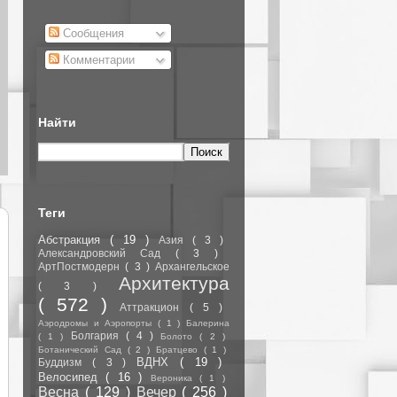
Сообщения
Комментарии
Найти
Теги
Абстракция
( 19 )
Азия
( 3 )
Александровский Сад
( 3 )
АртПостмодерн
( 3 )
Архангельское
Архитектура
( 3 )
( 572 )
Аттракцион
( 5 )
Аэродромы и Аэропорты
( 1 )
Балерина
Болгария
( 4 )
( 1 )
Болото
( 2 )
Ботанический Сад
( 2 )
Братцево
( 1 )
ВДНХ
( 19 )
Буддизм
( 3 )
Велосипед
( 16 )
Вероника
( 1 )
Весна
( 129 )
Вечер
( 256 )