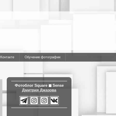
ВКонтакте
Обучение фотографии
Фотоблог
Square ◼ Sense
Дмитрия Джазова