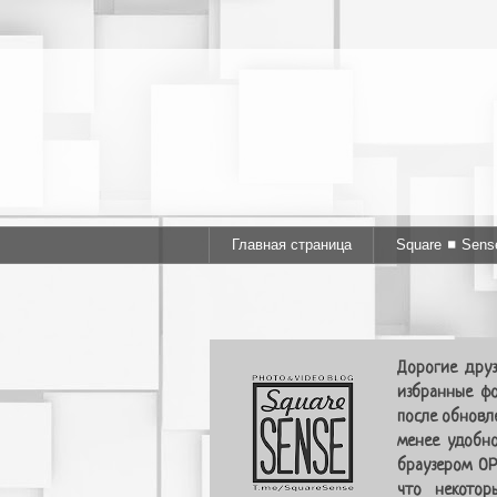
Главная страница
Square ◼ Sens
Дорогие друз
избранные фо
после обновл
менее удобно
браузером OP
что некотор