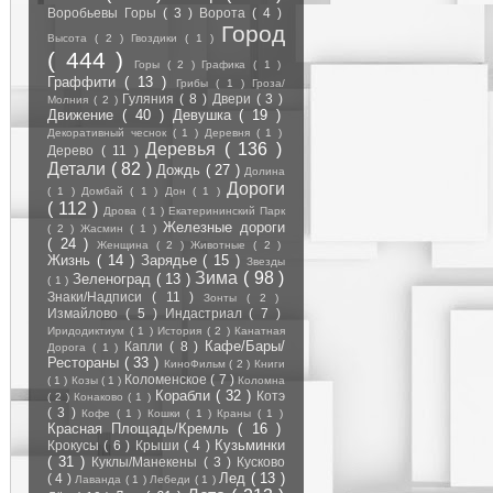
Воробьевы Горы
( 3 )
Ворота
( 4 )
Город
Высота
( 2 )
Гвоздики
( 1 )
( 444 )
Горы
( 2 )
Графика
( 1 )
Граффити
( 13 )
Грибы
( 1 )
Гроза/
Гуляния
( 8 )
Двери
( 3 )
Молния
( 2 )
Движение
( 40 )
Девушка
( 19 )
Декоративный чеснок
( 1 )
Деревня
( 1 )
Деревья
( 136 )
Дерево
( 11 )
Детали
( 82 )
Дождь
( 27 )
Долина
Дороги
( 1 )
Домбай
( 1 )
Дон
( 1 )
( 112 )
Дрова
( 1 )
Екатерининский Парк
Железные дороги
( 2 )
Жасмин
( 1 )
( 24 )
Женщина
( 2 )
Животные
( 2 )
Жизнь
( 14 )
Зарядье
( 15 )
Звезды
Зима
( 98 )
Зеленоград
( 13 )
( 1 )
Знаки/Надписи
( 11 )
Зонты
( 2 )
Измайлово
( 5 )
Индастриал
( 7 )
Иридодиктиум
( 1 )
История
( 2 )
Канатная
Кафе/Бары/
Капли
( 8 )
Дорога
( 1 )
Рестораны
( 33 )
КиноФильм
( 2 )
Книги
Коломенское
( 7 )
( 1 )
Козы
( 1 )
Коломна
Корабли
( 32 )
Котэ
( 2 )
Конаково
( 1 )
( 3 )
Кофе
( 1 )
Кошки
( 1 )
Краны
( 1 )
Красная Площадь/Кремль
( 16 )
Кузьминки
Крокусы
( 6 )
Крыши
( 4 )
( 31 )
Куклы/Манекены
( 3 )
Кусково
Лед
( 13 )
( 4 )
Лаванда
( 1 )
Лебеди
( 1 )