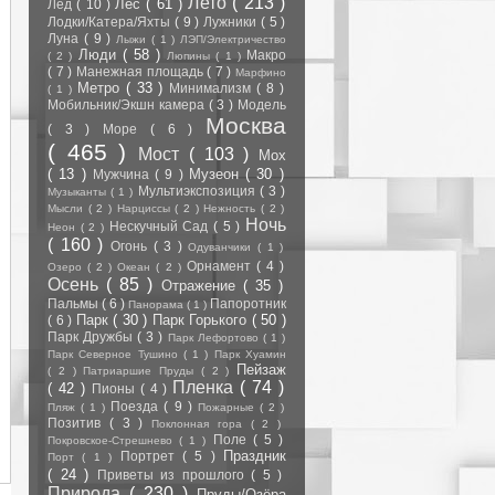
Лето
( 213 )
Лес
( 61 )
Лёд
( 10 )
Лодки/Катера/Яхты
( 9 )
Лужники
( 5 )
Луна
( 9 )
Лыжи
( 1 )
ЛЭП/Электричество
Люди
( 58 )
Макро
( 2 )
Люпины
( 1 )
( 7 )
Манежная площадь
( 7 )
Марфино
Метро
( 33 )
Минимализм
( 8 )
( 1 )
Мобильник/Экшн камера
( 3 )
Модель
Москва
( 3 )
Море
( 6 )
( 465 )
Мост
( 103 )
Мох
( 13 )
Музеон
( 30 )
Мужчина
( 9 )
Мультиэкспозиция
( 3 )
Музыканты
( 1 )
Мысли
( 2 )
Нарциссы
( 2 )
Нежность
( 2 )
Ночь
Нескучный Сад
( 5 )
Неон
( 2 )
( 160 )
Огонь
( 3 )
Одуванчики
( 1 )
Орнамент
( 4 )
Озеро
( 2 )
Океан
( 2 )
Осень
( 85 )
Отражение
( 35 )
Пальмы
( 6 )
Папоротник
Панорама
( 1 )
Парк
( 30 )
Парк Горького
( 50 )
( 6 )
Парк Дружбы
( 3 )
Парк Лефортово
( 1 )
Парк Северное Тушино
( 1 )
Парк Хуамин
Пейзаж
( 2 )
Патриаршие Пруды
( 2 )
Пленка
( 74 )
( 42 )
Пионы
( 4 )
Поезда
( 9 )
Пляж
( 1 )
Пожарные
( 2 )
Позитив
( 3 )
Поклонная гора
( 2 )
Поле
( 5 )
Покровское-Стрешнево
( 1 )
Праздник
Портрет
( 5 )
Порт
( 1 )
( 24 )
Приветы из прошлого
( 5 )
Природа
( 230 )
Пруды/Озёра