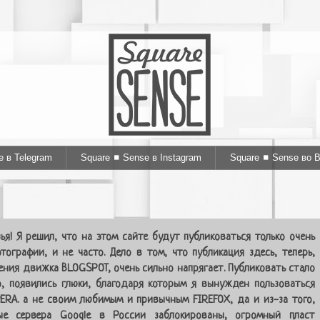
e в Telegram
Square ◼ Sense в Instagram
Square ◼ Sense во 
ья! Я решил, что на этом сайте будут публиковаться только очень
тографии, и не часто. Дело в том, что публикация здесь, теперь,
ения движка BLOGSPOT, очень сильно напрягает. Публиковать стало
, появились глюки, благодаря которым я вынужден пользоваться
ERA. а не своим любимым и привычным FIREFOX, да и из-за того,
ые сервера Google в России заблокированы, огромный пласт