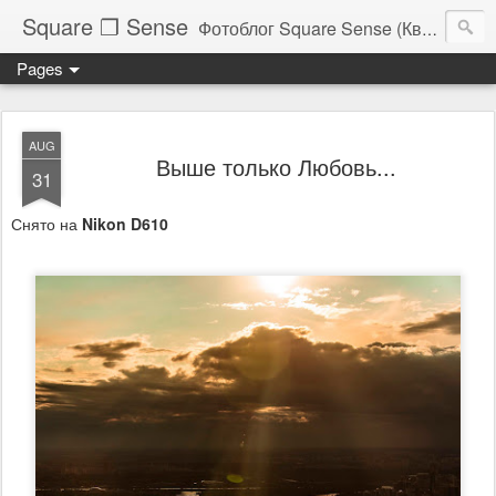
Square ❐ Sense
Фотоблог Square Sense (Квадратное Чувство)
Pages
AUG
Выше только Любовь...
31
Снято на
Nikon D610