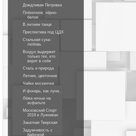
Дождливая Петровка
Плёночное, чёрно-
белое
В летнем танце
Преспектива под ЦДХ
Стальная сука-
любовь
Воздух выдержит
только тех, кто
верит в себя
Сталь и природа
Летнее, цветочное
Чайки москвички
И фонарь, как луна...
Лёжа ночью на
асфальте
Московский Спорт
2019 в Лужниках
Закатная Тверская
Задумчивость с
бабочкой