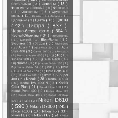
Фонтаны
( 18 )
Светильники
( 3 )
Фото из путешествий
( 8 )
Фотограф
( 4 )
Фотосессия
( 6 )
Фруктовые
цветы
( 11 )
Фрукты
( 1 )
Хоррор
( 1 )
Цветы
Цвета
( 13 )
Царицыно
( 3 )
Цифра
( 837 )
( 92 )
Черно-белое фото
( 304 )
ЧерныйОбъектив
( 34 )
ЧистыеПруды
Шри-Ланка
( 3 )
( 1 )
Шалфей
( 1 )
Экзотика
( 3 )
Ягоды
( 5 )
Язычество
Agfa
( 4 )
Agfa
( 1 )
Agfa Vista 200
( 1 )
Vista 400
( 3 )
Canon 500D
( 1 )
Fomapan
Fuji
( 10 )
Fuji
( 2 )
Fomapan Action 400
( 2 )
superia 200
( 7 )
Fuji X-TRA 400
( 4 )
Fujichrome
( 3 )
Fujichrome Velvia 100
( 1 )
Ilford
Fujichrome Velvia 50
( 2 )
GIF
( 1 )
( 11 )
Ilford Delta 400
Ilford Delta 100
( 1 )
( 3 )
Ilford XP2 Super
Ilford Pan 400
( 1 )
Kodak
( 38 )
400
( 6 )
Kodak 400TX
Kodak
( 4 )
Kodak BW 400CN
( 3 )
Color Plus
( 21 )
Kodak Ektar 100
( 2 )
Kodak Porta 400
( 9 )
Kodak TMax 100
( 2 )
Kodak TMax 400
( 1 )
Kodak UltraMax
Nikon D610
400
( 1 )
LoFi
( 2 )
( 590 )
Nikon D7000
( 245 )
Nikon F100
( 13 )
Nikon F5
( 33 )
Nikon FE2
( 24 )
Nikon FE
( 6 )
Vista