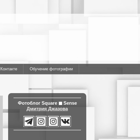
ВКонтакте
Обучение фотографии
Фотоблог
Square ◼ Sense
Дмитрия Джазова