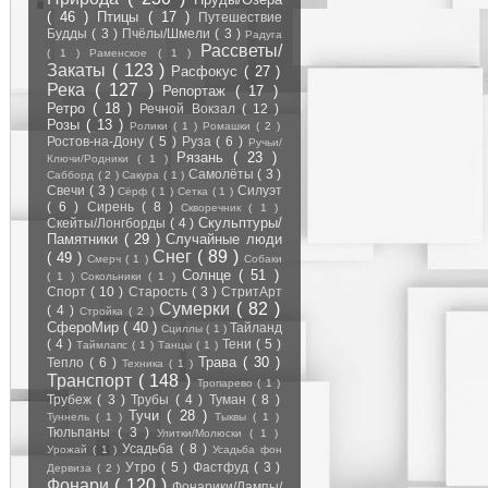
( 46 )
Птицы
( 17 )
Путешествие
Будды
( 3 )
Пчёлы/Шмели
( 3 )
Радуга
Рассветы/
( 1 )
Раменское
( 1 )
Закаты
( 123 )
Расфокус
( 27 )
Река
( 127 )
Репортаж
( 17 )
Ретро
( 18 )
Речной Вокзал
( 12 )
Розы
( 13 )
Ролики
( 1 )
Ромашки
( 2 )
Ростов-на-Дону
( 5 )
Руза
( 6 )
Ручьи/
Рязань
( 23 )
Ключи/Родники
( 1 )
Самолёты
( 3 )
Сабборд
( 2 )
Сакура
( 1 )
Свечи
( 3 )
Силуэт
Сёрф
( 1 )
Сетка
( 1 )
( 6 )
Сирень
( 8 )
Скворечник
( 1 )
Скульптуры/
Скейты/Лонгборды
( 4 )
Памятники
( 29 )
Случайные люди
Снег
( 89 )
( 49 )
Смерч
( 1 )
Собаки
Солнце
( 51 )
( 1 )
Сокольники
( 1 )
Спорт
( 10 )
Старость
( 3 )
СтритАрт
Сумерки
( 82 )
( 4 )
Стройка
( 2 )
СфероМир
( 40 )
Тайланд
Сциллы
( 1 )
( 4 )
Тени
( 5 )
Таймлапс
( 1 )
Танцы
( 1 )
Трава
( 30 )
Тепло
( 6 )
Техника
( 1 )
Транспорт
( 148 )
Тропарево
( 1 )
Трубеж
( 3 )
Трубы
( 4 )
Туман
( 8 )
Тучи
( 28 )
Туннель
( 1 )
Тыквы
( 1 )
Тюльпаны
( 3 )
Улитки/Молюски
( 1 )
Усадьба
( 8 )
Урожай
( 1 )
Усадьба фон
Утро
( 5 )
Фастфуд
( 3 )
Дервиза
( 2 )
Фонари
( 120 )
Фонарики/Лампы/