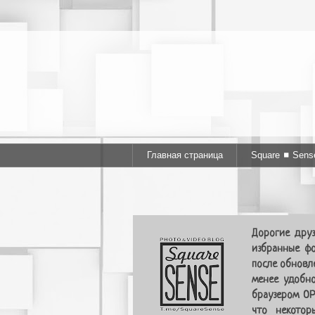
Главная страница
Square ◼ Sens
Дорогие друз
избранные фо
после обновл
менее удобно
браузером OP
что некотор