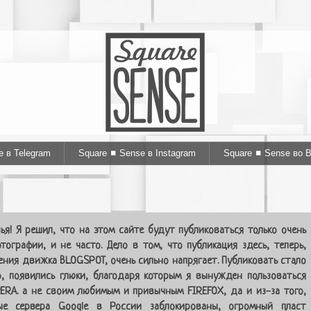
e в Telegram
Square ◼ Sense в Instagram
Square ◼ Sense во 
ья! Я решил, что на этом сайте будут публиковаться только очень
тографии, и не часто. Дело в том, что публикация здесь, теперь,
ения движка BLOGSPOT, очень сильно напрягает. Публиковать стало
, появились глюки, благодаря которым я вынужден пользоваться
ERA. а не своим любимым и привычным FIREFOX, да и из-за того,
ые сервера Google в России заблокированы, огромный пласт