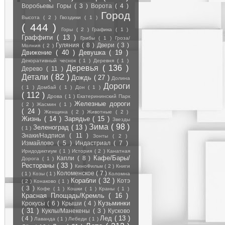
Воробьевы Горы
( 3 )
Ворота
( 4 )
Город
Высота
( 2 )
Гвоздики
( 1 )
( 444 )
Горы
( 2 )
Графика
( 1 )
Граффити
( 13 )
Грибы
( 1 )
Гроза/
Гуляния
( 8 )
Двери
( 3 )
Молния
( 2 )
Движение
( 40 )
Девушка
( 19 )
Декоративный чеснок
( 1 )
Деревня
( 1 )
Деревья
( 136 )
Дерево
( 11 )
Детали
( 82 )
Дождь
( 27 )
Долина
Дороги
( 1 )
Домбай
( 1 )
Дон
( 1 )
( 112 )
Дрова
( 1 )
Екатерининский Парк
Железные дороги
( 2 )
Жасмин
( 1 )
( 24 )
Женщина
( 2 )
Животные
( 2 )
Жизнь
( 14 )
Зарядье
( 15 )
Звезды
Зима
( 98 )
Зеленоград
( 13 )
( 1 )
Знаки/Надписи
( 11 )
Зонты
( 2 )
Измайлово
( 5 )
Индастриал
( 7 )
Иридодиктиум
( 1 )
История
( 2 )
Канатная
Кафе/Бары/
Капли
( 8 )
Дорога
( 1 )
Рестораны
( 33 )
КиноФильм
( 2 )
Книги
Коломенское
( 7 )
( 1 )
Козы
( 1 )
Коломна
Корабли
( 32 )
Котэ
( 2 )
Конаково
( 1 )
( 3 )
Кофе
( 1 )
Кошки
( 1 )
Краны
( 1 )
Красная Площадь/Кремль
( 16 )
Кузьминки
Крокусы
( 6 )
Крыши
( 4 )
( 31 )
Куклы/Манекены
( 3 )
Кусково
Лед
( 13 )
( 4 )
Лаванда
( 1 )
Лебеди
( 1 )