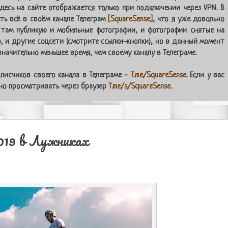
десь на сайте отображается только при подключении через VPN. В
ь всё в своём канале Телеграм
[SquareSense]
, что я уже довольно
 там публикую и мобильные фотографии, и фотографии снятые на
о, и другие соцсети (смотрите ссылки-кнопки), но в данный момент
начительно меньшее время, чем своему каналу в Телеграме.
писчиков своего канала в Телеграме -
T.me/SquareSense
. Если у вас
жно просматривать через браузер
T.me/s/SquareSense
.
019 в Лужниках