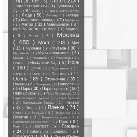
Лето
( 213 )
Лес
( 61 )
Лёд
( 10 )
Лодки/Катера/Яхты
( 9 )
Лужники
( 5 )
Луна
( 9 )
Лыжи
( 1 )
ЛЭП/Электричество
Люди
( 58 )
Макро
( 2 )
Люпины
( 1 )
( 7 )
Манежная площадь
( 7 )
Марфино
Метро
( 33 )
Минимализм
( 8 )
( 1 )
Мобильник/Экшн камера
( 3 )
Модель
Москва
( 3 )
Море
( 6 )
( 465 )
Мост
( 103 )
Мох
( 13 )
Музеон
( 30 )
Мужчина
( 9 )
Мультиэкспозиция
( 3 )
Музыканты
( 1 )
Мысли
( 2 )
Нарциссы
( 2 )
Нежность
( 2 )
Ночь
Нескучный Сад
( 5 )
Неон
( 2 )
( 160 )
Огонь
( 3 )
Одуванчики
( 1 )
Орнамент
( 4 )
Озеро
( 2 )
Океан
( 2 )
Осень
( 85 )
Отражение
( 35 )
Пальмы
( 6 )
Папоротник
Панорама
( 1 )
Парк
( 30 )
Парк Горького
( 50 )
( 6 )
Парк Дружбы
( 3 )
Парк Лефортово
( 1 )
Парк Северное Тушино
( 1 )
Парк Хуамин
Пейзаж
( 2 )
Патриаршие Пруды
( 2 )
Пленка
( 74 )
( 42 )
Пионы
( 4 )
Поезда
( 9 )
Пляж
( 1 )
Пожарные
( 2 )
Позитив
( 3 )
Поклонная гора
( 2 )
Поле
( 5 )
Покровское-Стрешнево
( 1 )
Праздник
Портрет
( 5 )
Порт
( 1 )
( 24 )
Приветы из прошлого
( 5 )
Природа
( 230 )
Пруды/Озёра