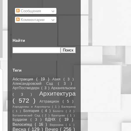
Сообщения
Комментарии
Найти
Теги
Абстракция
( 19 )
Азия
( 3 )
Александровский Сад
( 3 )
АртПостмодерн
( 3 )
Архангельское
Архитектура
( 3 )
( 572 )
Аттракцион
( 5 )
Аэродромы и Аэропорты
( 1 )
Балерина
Болгария
( 4 )
( 1 )
Болото
( 2 )
Ботанический Сад
( 2 )
Братцево
( 1 )
ВДНХ
( 19 )
Буддизм
( 3 )
Велосипед
( 16 )
Вероника
( 1 )
Весна
( 129 )
Вечер
( 256 )