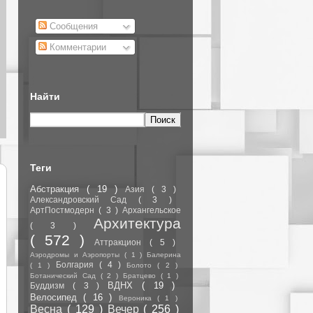
Сообщения
Комментарии
Найти
Теги
Абстракция
( 19 )
Азия
( 3 )
Александровский Сад
( 3 )
АртПостмодерн
( 3 )
Архангельское
Архитектура
( 3 )
( 572 )
Аттракцион
( 5 )
Аэродромы и Аэропорты
( 1 )
Балерина
Болгария
( 4 )
( 1 )
Болото
( 2 )
Ботанический Сад
( 2 )
Братцево
( 1 )
ВДНХ
( 19 )
Буддизм
( 3 )
Велосипед
( 16 )
Вероника
( 1 )
Весна
( 129 )
Вечер
( 256 )