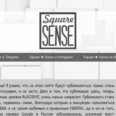
e в Telegram
Square ◼ Sense в Instagram
Square ◼ Sense во 
ья! Я решил, что на этом сайте будут публиковаться только очень
тографии, и не часто. Дело в том, что публикация здесь, теперь,
ения движка BLOGSPOT, очень сильно напрягает. Публиковать стало
, появились глюки, благодаря которым я вынужден пользоваться
ERA. а не своим любимым и привычным FIREFOX, да и из-за того,
ые сервера Google в России заблокированы, огромный пласт