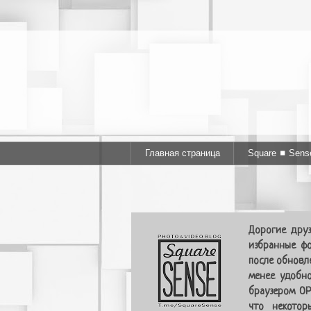
Главная страница
Square ◼ Sens
Дорогие друз
избранные фо
после обновл
менее удобно
браузером OP
что некотор