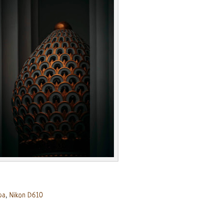
ра
,
Nikon D610