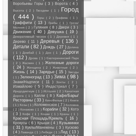
Воробьевы Горы
( 3 )
Ворота
( 4 )
Город
Высота
( 2 )
Гвоздики
( 1 )
( 444 )
Горы
( 2 )
Графика
( 1 )
Граффити
( 13 )
Грибы
( 1 )
Гроза/
Гуляния
( 8 )
Двери
( 3 )
Молния
( 2 )
Движение
( 40 )
Девушка
( 19 )
Декоративный чеснок
( 1 )
Деревня
( 1 )
Деревья
( 136 )
Дерево
( 11 )
Детали
( 82 )
Дождь
( 27 )
Долина
Дороги
( 1 )
Домбай
( 1 )
Дон
( 1 )
( 112 )
Дрова
( 1 )
Екатерининский Парк
Железные дороги
( 2 )
Жасмин
( 1 )
( 24 )
Женщина
( 2 )
Животные
( 2 )
Жизнь
( 14 )
Зарядье
( 15 )
Звезды
Зима
( 98 )
Зеленоград
( 13 )
( 1 )
Знаки/Надписи
( 11 )
Зонты
( 2 )
Измайлово
( 5 )
Индастриал
( 7 )
Иридодиктиум
( 1 )
История
( 2 )
Канатная
Кафе/Бары/
Капли
( 8 )
Дорога
( 1 )
Рестораны
( 33 )
КиноФильм
( 2 )
Книги
Коломенское
( 7 )
( 1 )
Козы
( 1 )
Коломна
Корабли
( 32 )
Котэ
( 2 )
Конаково
( 1 )
( 3 )
Кофе
( 1 )
Кошки
( 1 )
Краны
( 1 )
Красная Площадь/Кремль
( 16 )
Кузьминки
Крокусы
( 6 )
Крыши
( 4 )
( 31 )
Куклы/Манекены
( 3 )
Кусково
Лед
( 13 )
( 4 )
Лаванда
( 1 )
Лебеди
( 1 )