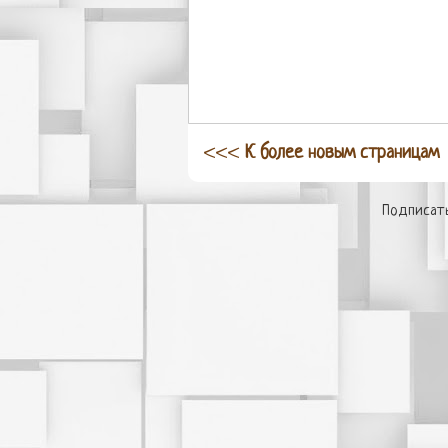
<<<
К более новым страницам
Подписать