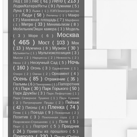
Лето
( 213 )
Лес
( 61 )
Лёд
( 10 )
Лодки/Катера/Яхты
( 9 )
Лужники
( 5 )
Луна
( 9 )
Лыжи
( 1 )
ЛЭП/Электричество
Люди
( 58 )
Макро
( 2 )
Люпины
( 1 )
( 7 )
Манежная площадь
( 7 )
Марфино
Метро
( 33 )
Минимализм
( 8 )
( 1 )
Мобильник/Экшн камера
( 3 )
Модель
Москва
( 3 )
Море
( 6 )
( 465 )
Мост
( 103 )
Мох
( 13 )
Музеон
( 30 )
Мужчина
( 9 )
Мультиэкспозиция
( 3 )
Музыканты
( 1 )
Мысли
( 2 )
Нарциссы
( 2 )
Нежность
( 2 )
Ночь
Нескучный Сад
( 5 )
Неон
( 2 )
( 160 )
Огонь
( 3 )
Одуванчики
( 1 )
Орнамент
( 4 )
Озеро
( 2 )
Океан
( 2 )
Осень
( 85 )
Отражение
( 35 )
Пальмы
( 6 )
Папоротник
Панорама
( 1 )
Парк
( 30 )
Парк Горького
( 50 )
( 6 )
Парк Дружбы
( 3 )
Парк Лефортово
( 1 )
Парк Северное Тушино
( 1 )
Парк Хуамин
Пейзаж
( 2 )
Патриаршие Пруды
( 2 )
Пленка
( 74 )
( 42 )
Пионы
( 4 )
Поезда
( 9 )
Пляж
( 1 )
Пожарные
( 2 )
Позитив
( 3 )
Поклонная гора
( 2 )
Поле
( 5 )
Покровское-Стрешнево
( 1 )
Праздник
Портрет
( 5 )
Порт
( 1 )
( 24 )
Приветы из прошлого
( 5 )
Природа
( 230 )
Пруды/Озёра