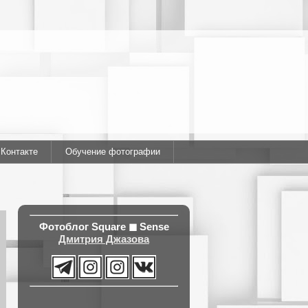
ВКонтакте
Обучение фотографии
Фотоблог
Square ◼ Sense
Дмитрия Джазова