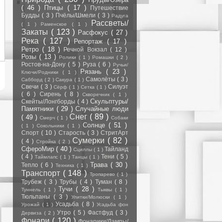
( 46 )
Птицы
( 17 )
Путешествие
Будды
( 3 )
Пчёлы/Шмели
( 3 )
Радуга
Рассветы/
( 1 )
Раменское
( 1 )
Закаты
( 123 )
Расфокус
( 27 )
Река
( 127 )
Репортаж
( 17 )
Ретро
( 18 )
Речной Вокзал
( 12 )
Розы
( 13 )
Ролики
( 1 )
Ромашки
( 2 )
Ростов-на-Дону
( 5 )
Руза
( 6 )
Ручьи/
Рязань
( 23 )
Ключи/Родники
( 1 )
Самолёты
( 3 )
Сабборд
( 2 )
Сакура
( 1 )
Свечи
( 3 )
Силуэт
Сёрф
( 1 )
Сетка
( 1 )
( 6 )
Сирень
( 8 )
Скворечник
( 1 )
Скульптуры/
Скейты/Лонгборды
( 4 )
Памятники
( 29 )
Случайные люди
Снег
( 89 )
( 49 )
Смерч
( 1 )
Собаки
Солнце
( 51 )
( 1 )
Сокольники
( 1 )
Спорт
( 10 )
Старость
( 3 )
СтритАрт
Сумерки
( 82 )
( 4 )
Стройка
( 2 )
СфероМир
( 40 )
Тайланд
Сциллы
( 1 )
( 4 )
Тени
( 5 )
Таймлапс
( 1 )
Танцы
( 1 )
Трава
( 30 )
Тепло
( 6 )
Техника
( 1 )
Транспорт
( 148 )
Тропарево
( 1 )
Трубеж
( 3 )
Трубы
( 4 )
Туман
( 8 )
Тучи
( 28 )
Туннель
( 1 )
Тыквы
( 1 )
Тюльпаны
( 3 )
Улитки/Молюски
( 1 )
Усадьба
( 8 )
Урожай
( 1 )
Усадьба фон
Утро
( 5 )
Фастфуд
( 3 )
Дервиза
( 2 )
Фонари
( 120 )
Фонарики/Лампы/