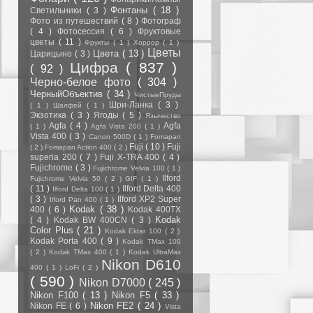
Фонтаны
( 18 )
Светильники
( 3 )
Фото из путешествий
( 8 )
Фотограф
( 4 )
Фотосессия
( 6 )
Фруктовые
цветы
( 11 )
Фрукты
( 1 )
Хоррор
( 1 )
Цветы
Цвета
( 13 )
Царицыно
( 3 )
Цифра
( 837 )
( 92 )
Черно-белое фото
( 304 )
ЧерныйОбъектив
( 34 )
ЧистыеПруды
Шри-Ланка
( 3 )
( 1 )
Шалфей
( 1 )
Экзотика
( 3 )
Ягоды
( 5 )
Язычество
Agfa
( 4 )
Agfa
( 1 )
Agfa Vista 200
( 1 )
Vista 400
( 3 )
Canon 500D
( 1 )
Fomapan
Fuji
( 10 )
Fuji
( 2 )
Fomapan Action 400
( 2 )
superia 200
( 7 )
Fuji X-TRA 400
( 4 )
Fujichrome
( 3 )
Fujichrome Velvia 100
( 1 )
Ilford
Fujichrome Velvia 50
( 2 )
GIF
( 1 )
( 11 )
Ilford Delta 400
Ilford Delta 100
( 1 )
( 3 )
Ilford XP2 Super
Ilford Pan 400
( 1 )
Kodak
( 38 )
400
( 6 )
Kodak 400TX
Kodak
( 4 )
Kodak BW 400CN
( 3 )
Color Plus
( 21 )
Kodak Ektar 100
( 2 )
Kodak Porta 400
( 9 )
Kodak TMax 100
( 2 )
Kodak TMax 400
( 1 )
Kodak UltraMax
Nikon D610
400
( 1 )
LoFi
( 2 )
( 590 )
Nikon D7000
( 245 )
Nikon F100
( 13 )
Nikon F5
( 33 )
Nikon FE2
( 24 )
Nikon FE
( 6 )
Vista