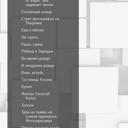
от жары, она
надевает белое
Солнечная улица
Стрит фотография на
Покровке
Ева и яблоко
Не гореть
Рвать связи
Рябина в Зарядье
Во время дождя
В ожидании дождя
Вниз, вглубь
Гостиница Космос
Купол
Фонтан Золотой
Колос
Тополя
Трое на травке не
считая единорога.
Фотозарисовка
Просто кусочек входа