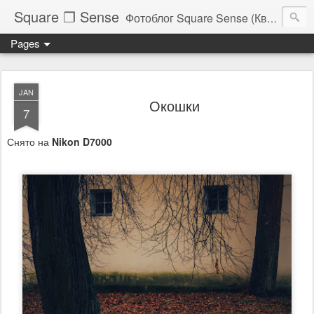
Square ❐ Sense
Фотоблог Square Sense (Квадратное Чувство)
Pages
JAN
Окошки
7
Снято на
Nikon D7000