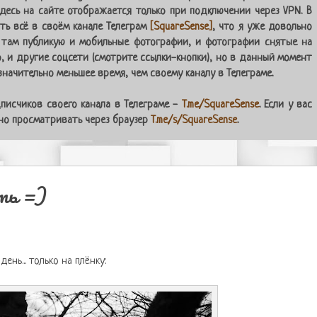
десь на сайте отображается только при подключении через VPN. В
ь всё в своём канале Телеграм
[SquareSense]
, что я уже довольно
 там публикую и мобильные фотографии, и фотографии снятые на
о, и другие соцсети (смотрите ссылки-кнопки), но в данный момент
начительно меньшее время, чем своему каналу в Телеграме.
писчиков своего канала в Телеграме -
T.me/SquareSense
. Если у вас
жно просматривать через браузер
T.me/s/SquareSense
.
сть =)
день... только на плёнку: