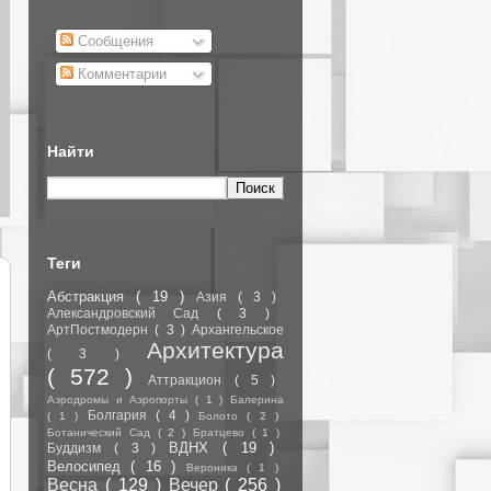
Сообщения
Комментарии
Найти
Теги
Абстракция
( 19 )
Азия
( 3 )
Александровский Сад
( 3 )
АртПостмодерн
( 3 )
Архангельское
Архитектура
( 3 )
( 572 )
Аттракцион
( 5 )
Аэродромы и Аэропорты
( 1 )
Балерина
Болгария
( 4 )
( 1 )
Болото
( 2 )
Ботанический Сад
( 2 )
Братцево
( 1 )
ВДНХ
( 19 )
Буддизм
( 3 )
Велосипед
( 16 )
Вероника
( 1 )
Весна
( 129 )
Вечер
( 256 )