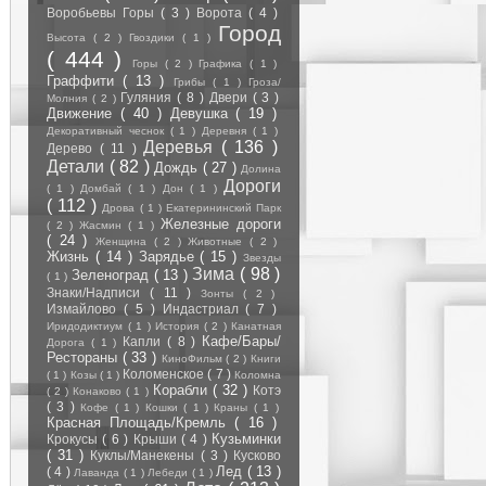
Воробьевы Горы
( 3 )
Ворота
( 4 )
Город
Высота
( 2 )
Гвоздики
( 1 )
( 444 )
Горы
( 2 )
Графика
( 1 )
Граффити
( 13 )
Грибы
( 1 )
Гроза/
Гуляния
( 8 )
Двери
( 3 )
Молния
( 2 )
Движение
( 40 )
Девушка
( 19 )
Декоративный чеснок
( 1 )
Деревня
( 1 )
Деревья
( 136 )
Дерево
( 11 )
Детали
( 82 )
Дождь
( 27 )
Долина
Дороги
( 1 )
Домбай
( 1 )
Дон
( 1 )
( 112 )
Дрова
( 1 )
Екатерининский Парк
Железные дороги
( 2 )
Жасмин
( 1 )
( 24 )
Женщина
( 2 )
Животные
( 2 )
Жизнь
( 14 )
Зарядье
( 15 )
Звезды
Зима
( 98 )
Зеленоград
( 13 )
( 1 )
Знаки/Надписи
( 11 )
Зонты
( 2 )
Измайлово
( 5 )
Индастриал
( 7 )
Иридодиктиум
( 1 )
История
( 2 )
Канатная
Кафе/Бары/
Капли
( 8 )
Дорога
( 1 )
Рестораны
( 33 )
КиноФильм
( 2 )
Книги
Коломенское
( 7 )
( 1 )
Козы
( 1 )
Коломна
Корабли
( 32 )
Котэ
( 2 )
Конаково
( 1 )
( 3 )
Кофе
( 1 )
Кошки
( 1 )
Краны
( 1 )
Красная Площадь/Кремль
( 16 )
Кузьминки
Крокусы
( 6 )
Крыши
( 4 )
( 31 )
Куклы/Манекены
( 3 )
Кусково
Лед
( 13 )
( 4 )
Лаванда
( 1 )
Лебеди
( 1 )