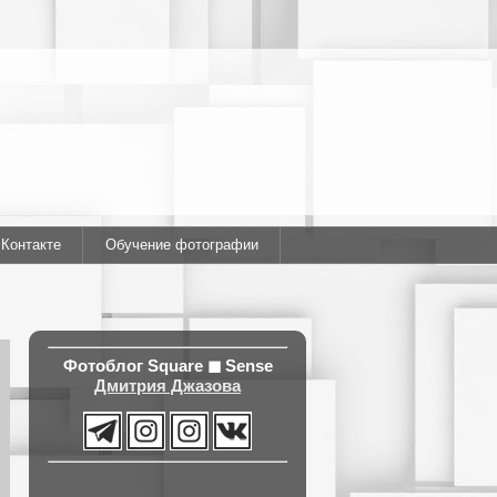
ВКонтакте
Обучение фотографии
Фотоблог
Square ◼ Sense
Дмитрия Джазова