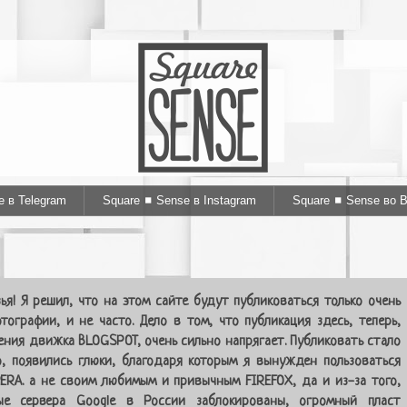
e в Telegram
Square ◼ Sense в Instagram
Square ◼ Sense во 
ья! Я решил, что на этом сайте будут публиковаться только очень
тографии, и не часто. Дело в том, что публикация здесь, теперь,
ения движка BLOGSPOT, очень сильно напрягает. Публиковать стало
, появились глюки, благодаря которым я вынужден пользоваться
ERA. а не своим любимым и привычным FIREFOX, да и из-за того,
ые сервера Google в России заблокированы, огромный пласт