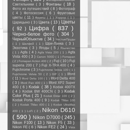
Фонтаны
( 18 )
Светильники
( 3 )
Фото из путешествий
( 8 )
Фотограф
( 4 )
Фотосессия
( 6 )
Фруктовые
цветы
( 11 )
Фрукты
( 1 )
Хоррор
( 1 )
Цветы
Цвета
( 13 )
Царицыно
( 3 )
Цифра
( 837 )
( 92 )
Черно-белое фото
( 304 )
ЧерныйОбъектив
( 34 )
ЧистыеПруды
Шри-Ланка
( 3 )
( 1 )
Шалфей
( 1 )
Экзотика
( 3 )
Ягоды
( 5 )
Язычество
Agfa
( 4 )
Agfa
( 1 )
Agfa Vista 200
( 1 )
Vista 400
( 3 )
Canon 500D
( 1 )
Fomapan
Fuji
( 10 )
Fuji
( 2 )
Fomapan Action 400
( 2 )
superia 200
( 7 )
Fuji X-TRA 400
( 4 )
Fujichrome
( 3 )
Fujichrome Velvia 100
( 1 )
Ilford
Fujichrome Velvia 50
( 2 )
GIF
( 1 )
( 11 )
Ilford Delta 400
Ilford Delta 100
( 1 )
( 3 )
Ilford XP2 Super
Ilford Pan 400
( 1 )
Kodak
( 38 )
400
( 6 )
Kodak 400TX
Kodak
( 4 )
Kodak BW 400CN
( 3 )
Color Plus
( 21 )
Kodak Ektar 100
( 2 )
Kodak Porta 400
( 9 )
Kodak TMax 100
( 2 )
Kodak TMax 400
( 1 )
Kodak UltraMax
Nikon D610
400
( 1 )
LoFi
( 2 )
( 590 )
Nikon D7000
( 245 )
Nikon F100
( 13 )
Nikon F5
( 33 )
Nikon FE2
( 24 )
Nikon FE
( 6 )
Vista