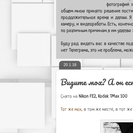
фотографий з
общем мною принято решение постит
продолжительное время и делаю. Я
камеру, и видеоработы. Есть, конечн
по различным причинам я им уделяю з
Буду рад видеть вас в качестве под
нет Телеграма, это не проблема, мо
20.1.18
Видите мох? А он е
Снято на
Nikon FE2, Kodak TMax 100
Тот же мох
, в том же месте, в тот же 