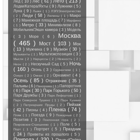
Лето
( 213 )
Лес
( 61 )
Лёд
( 10 )
Лодки/Катера/Яхты
( 9 )
Лужники
( 5 )
Луна
( 9 )
Лыжи
( 1 )
ЛЭП/Электричество
Люди
( 58 )
Макро
( 2 )
Люпины
( 1 )
( 7 )
Манежная площадь
( 7 )
Марфино
Метро
( 33 )
Минимализм
( 8 )
( 1 )
Мобильник/Экшн камера
( 3 )
Модель
Москва
( 3 )
Море
( 6 )
( 465 )
Мост
( 103 )
Мох
( 13 )
Музеон
( 30 )
Мужчина
( 9 )
Мультиэкспозиция
( 3 )
Музыканты
( 1 )
Мысли
( 2 )
Нарциссы
( 2 )
Нежность
( 2 )
Ночь
Нескучный Сад
( 5 )
Неон
( 2 )
( 160 )
Огонь
( 3 )
Одуванчики
( 1 )
Орнамент
( 4 )
Озеро
( 2 )
Океан
( 2 )
Осень
( 85 )
Отражение
( 35 )
Пальмы
( 6 )
Папоротник
Панорама
( 1 )
Парк
( 30 )
Парк Горького
( 50 )
( 6 )
Парк Дружбы
( 3 )
Парк Лефортово
( 1 )
Парк Северное Тушино
( 1 )
Парк Хуамин
Пейзаж
( 2 )
Патриаршие Пруды
( 2 )
Пленка
( 74 )
( 42 )
Пионы
( 4 )
Поезда
( 9 )
Пляж
( 1 )
Пожарные
( 2 )
Позитив
( 3 )
Поклонная гора
( 2 )
Поле
( 5 )
Покровское-Стрешнево
( 1 )
Праздник
Портрет
( 5 )
Порт
( 1 )
( 24 )
Приветы из прошлого
( 5 )
Природа
( 230 )
Пруды/Озёра