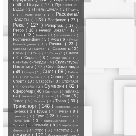
( 46 )
Птицы
( 17 )
Путешествие
Будды
( 3 )
Пчёлы/Шмели
( 3 )
Радуга
Рассветы/
( 1 )
Раменское
( 1 )
Закаты
( 123 )
Расфокус
( 27 )
Река
( 127 )
Репортаж
( 17 )
Ретро
( 18 )
Речной Вокзал
( 12 )
Розы
( 13 )
Ролики
( 1 )
Ромашки
( 2 )
Ростов-на-Дону
( 5 )
Руза
( 6 )
Ручьи/
Рязань
( 23 )
Ключи/Родники
( 1 )
Самолёты
( 3 )
Сабборд
( 2 )
Сакура
( 1 )
Свечи
( 3 )
Силуэт
Сёрф
( 1 )
Сетка
( 1 )
( 6 )
Сирень
( 8 )
Скворечник
( 1 )
Скульптуры/
Скейты/Лонгборды
( 4 )
Памятники
( 29 )
Случайные люди
Снег
( 89 )
( 49 )
Смерч
( 1 )
Собаки
Солнце
( 51 )
( 1 )
Сокольники
( 1 )
Спорт
( 10 )
Старость
( 3 )
СтритАрт
Сумерки
( 82 )
( 4 )
Стройка
( 2 )
СфероМир
( 40 )
Тайланд
Сциллы
( 1 )
( 4 )
Тени
( 5 )
Таймлапс
( 1 )
Танцы
( 1 )
Трава
( 30 )
Тепло
( 6 )
Техника
( 1 )
Транспорт
( 148 )
Тропарево
( 1 )
Трубеж
( 3 )
Трубы
( 4 )
Туман
( 8 )
Тучи
( 28 )
Туннель
( 1 )
Тыквы
( 1 )
Тюльпаны
( 3 )
Улитки/Молюски
( 1 )
Усадьба
( 8 )
Урожай
( 1 )
Усадьба фон
Утро
( 5 )
Фастфуд
( 3 )
Дервиза
( 2 )
Фонари
( 120 )
Фонарики/Лампы/