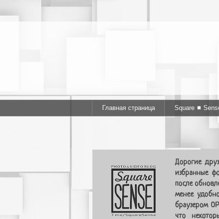
Главная страница
Square ◼ Sens
Дорогие друз
избранные фо
после обновл
менее удобно
браузером OP
что некотор