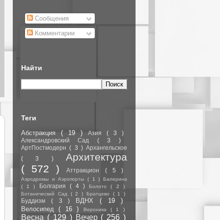
Сообщения
Комментарии
Найти
Теги
Абстракция
( 19 )
Азия
( 3 )
Александровский Сад
( 3 )
АртПостмодерн
( 3 )
Архангельское
Архитектура
( 3 )
( 572 )
Аттракцион
( 5 )
Аэродромы и Аэропорты
( 1 )
Балерина
Болгария
( 4 )
( 1 )
Болото
( 2 )
Ботанический Сад
( 2 )
Братцево
( 1 )
ВДНХ
( 19 )
Буддизм
( 3 )
Велосипед
( 16 )
Вероника
( 1 )
Весна
( 129 )
Вечер
( 256 )