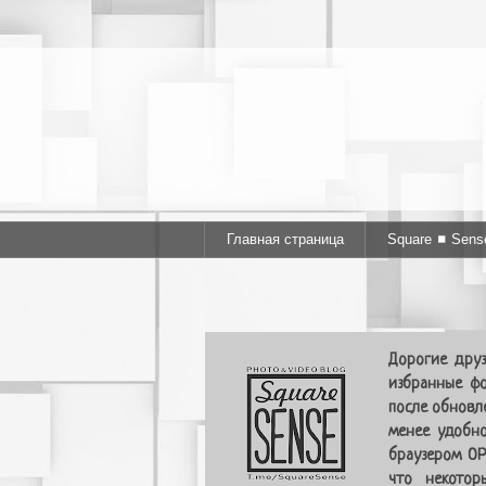
Главная страница
Square ◼ Sens
Дорогие друз
избранные фо
после обновл
менее удобно
браузером OP
что некотор