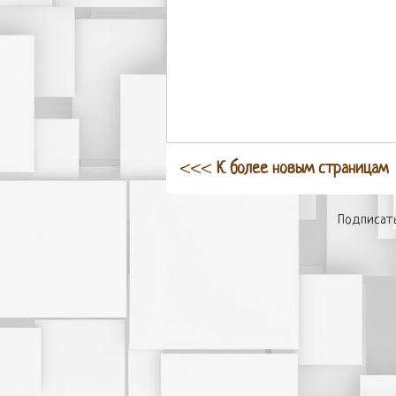
<<<
К более новым страницам
Подписать