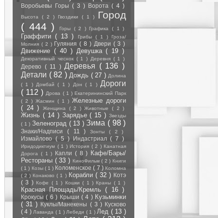
Воробьевы Горы
( 3 )
Ворота
( 4 )
Город
Высота
( 2 )
Гвоздики
( 1 )
( 444 )
Горы
( 2 )
Графика
( 1 )
Граффити
( 13 )
Грибы
( 1 )
Гроза/
Гуляния
( 8 )
Двери
( 3 )
Молния
( 2 )
Движение
( 40 )
Девушка
( 19 )
Декоративный чеснок
( 1 )
Деревня
( 1 )
Деревья
( 136 )
Дерево
( 11 )
Детали
( 82 )
Дождь
( 27 )
Долина
Дороги
( 1 )
Домбай
( 1 )
Дон
( 1 )
( 112 )
Дрова
( 1 )
Екатерининский Парк
Железные дороги
( 2 )
Жасмин
( 1 )
( 24 )
Женщина
( 2 )
Животные
( 2 )
Жизнь
( 14 )
Зарядье
( 15 )
Звезды
Зима
( 98 )
Зеленоград
( 13 )
( 1 )
Знаки/Надписи
( 11 )
Зонты
( 2 )
Измайлово
( 5 )
Индастриал
( 7 )
Иридодиктиум
( 1 )
История
( 2 )
Канатная
Кафе/Бары/
Капли
( 8 )
Дорога
( 1 )
Рестораны
( 33 )
КиноФильм
( 2 )
Книги
Коломенское
( 7 )
( 1 )
Козы
( 1 )
Коломна
Корабли
( 32 )
Котэ
( 2 )
Конаково
( 1 )
( 3 )
Кофе
( 1 )
Кошки
( 1 )
Краны
( 1 )
Красная Площадь/Кремль
( 16 )
Кузьминки
Крокусы
( 6 )
Крыши
( 4 )
( 31 )
Куклы/Манекены
( 3 )
Кусково
Лед
( 13 )
( 4 )
Лаванда
( 1 )
Лебеди
( 1 )