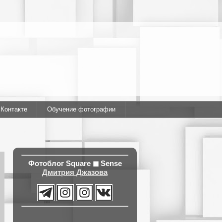
ВКонтакте
Обучение фотографии
Фотоблог
Square ◼ Sense
Дмитрия Джазова