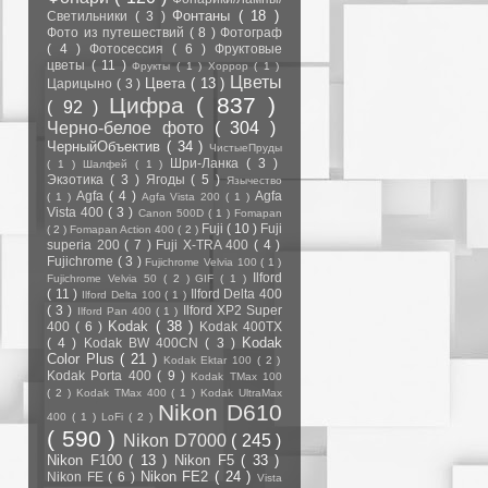
Фонтаны
( 18 )
Светильники
( 3 )
Фото из путешествий
( 8 )
Фотограф
( 4 )
Фотосессия
( 6 )
Фруктовые
цветы
( 11 )
Фрукты
( 1 )
Хоррор
( 1 )
Цветы
Цвета
( 13 )
Царицыно
( 3 )
Цифра
( 837 )
( 92 )
Черно-белое фото
( 304 )
ЧерныйОбъектив
( 34 )
ЧистыеПруды
Шри-Ланка
( 3 )
( 1 )
Шалфей
( 1 )
Экзотика
( 3 )
Ягоды
( 5 )
Язычество
Agfa
( 4 )
Agfa
( 1 )
Agfa Vista 200
( 1 )
Vista 400
( 3 )
Canon 500D
( 1 )
Fomapan
Fuji
( 10 )
Fuji
( 2 )
Fomapan Action 400
( 2 )
superia 200
( 7 )
Fuji X-TRA 400
( 4 )
Fujichrome
( 3 )
Fujichrome Velvia 100
( 1 )
Ilford
Fujichrome Velvia 50
( 2 )
GIF
( 1 )
( 11 )
Ilford Delta 400
Ilford Delta 100
( 1 )
( 3 )
Ilford XP2 Super
Ilford Pan 400
( 1 )
Kodak
( 38 )
400
( 6 )
Kodak 400TX
Kodak
( 4 )
Kodak BW 400CN
( 3 )
Color Plus
( 21 )
Kodak Ektar 100
( 2 )
Kodak Porta 400
( 9 )
Kodak TMax 100
( 2 )
Kodak TMax 400
( 1 )
Kodak UltraMax
Nikon D610
400
( 1 )
LoFi
( 2 )
( 590 )
Nikon D7000
( 245 )
Nikon F100
( 13 )
Nikon F5
( 33 )
Nikon FE2
( 24 )
Nikon FE
( 6 )
Vista