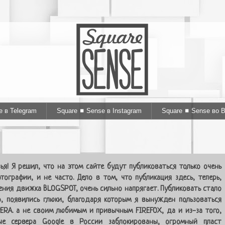
e в Telegram
Square ◼ Sense в Instagram
Square ◼ Sense во 
ья! Я решил, что на этом сайте будут публиковаться только очень
тографии, и не часто. Дело в том, что публикация здесь, теперь,
ения движка BLOGSPOT, очень сильно напрягает. Публиковать стало
, появились глюки, благодаря которым я вынужден пользоваться
ERA. а не своим любимым и привычным FIREFOX, да и из-за того,
ые сервера Google в России заблокированы, огромный пласт