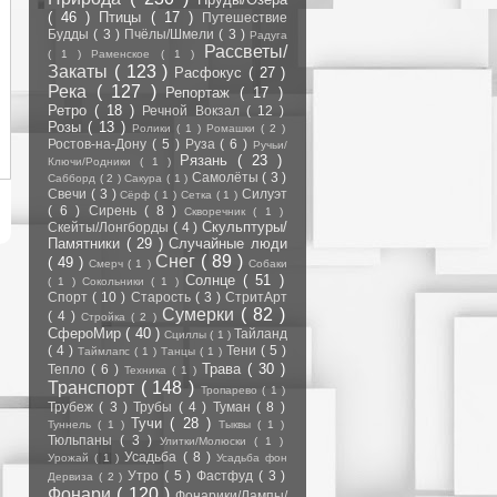
( 46 )
Птицы
( 17 )
Путешествие
Будды
( 3 )
Пчёлы/Шмели
( 3 )
Радуга
Рассветы/
( 1 )
Раменское
( 1 )
Закаты
( 123 )
Расфокус
( 27 )
Река
( 127 )
Репортаж
( 17 )
Ретро
( 18 )
Речной Вокзал
( 12 )
Розы
( 13 )
Ролики
( 1 )
Ромашки
( 2 )
Ростов-на-Дону
( 5 )
Руза
( 6 )
Ручьи/
Рязань
( 23 )
Ключи/Родники
( 1 )
Самолёты
( 3 )
Сабборд
( 2 )
Сакура
( 1 )
Свечи
( 3 )
Силуэт
Сёрф
( 1 )
Сетка
( 1 )
( 6 )
Сирень
( 8 )
Скворечник
( 1 )
Скульптуры/
Скейты/Лонгборды
( 4 )
Памятники
( 29 )
Случайные люди
Снег
( 89 )
( 49 )
Смерч
( 1 )
Собаки
Солнце
( 51 )
( 1 )
Сокольники
( 1 )
Спорт
( 10 )
Старость
( 3 )
СтритАрт
Сумерки
( 82 )
( 4 )
Стройка
( 2 )
СфероМир
( 40 )
Тайланд
Сциллы
( 1 )
( 4 )
Тени
( 5 )
Таймлапс
( 1 )
Танцы
( 1 )
Трава
( 30 )
Тепло
( 6 )
Техника
( 1 )
Транспорт
( 148 )
Тропарево
( 1 )
Трубеж
( 3 )
Трубы
( 4 )
Туман
( 8 )
Тучи
( 28 )
Туннель
( 1 )
Тыквы
( 1 )
Тюльпаны
( 3 )
Улитки/Молюски
( 1 )
Усадьба
( 8 )
Урожай
( 1 )
Усадьба фон
Утро
( 5 )
Фастфуд
( 3 )
Дервиза
( 2 )
Фонари
( 120 )
Фонарики/Лампы/