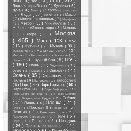
Лето
( 213 )
Лес
( 61 )
Лёд
( 10 )
Лодки/Катера/Яхты
( 9 )
Лужники
( 5 )
Луна
( 9 )
Лыжи
( 1 )
ЛЭП/Электричество
Люди
( 58 )
Макро
( 2 )
Люпины
( 1 )
( 7 )
Манежная площадь
( 7 )
Марфино
Метро
( 33 )
Минимализм
( 8 )
( 1 )
Мобильник/Экшн камера
( 3 )
Модель
Москва
( 3 )
Море
( 6 )
( 465 )
Мост
( 103 )
Мох
( 13 )
Музеон
( 30 )
Мужчина
( 9 )
Мультиэкспозиция
( 3 )
Музыканты
( 1 )
Мысли
( 2 )
Нарциссы
( 2 )
Нежность
( 2 )
Ночь
Нескучный Сад
( 5 )
Неон
( 2 )
( 160 )
Огонь
( 3 )
Одуванчики
( 1 )
Орнамент
( 4 )
Озеро
( 2 )
Океан
( 2 )
Осень
( 85 )
Отражение
( 35 )
Пальмы
( 6 )
Папоротник
Панорама
( 1 )
Парк
( 30 )
Парк Горького
( 50 )
( 6 )
Парк Дружбы
( 3 )
Парк Лефортово
( 1 )
Парк Северное Тушино
( 1 )
Парк Хуамин
Пейзаж
( 2 )
Патриаршие Пруды
( 2 )
Пленка
( 74 )
( 42 )
Пионы
( 4 )
Поезда
( 9 )
Пляж
( 1 )
Пожарные
( 2 )
Позитив
( 3 )
Поклонная гора
( 2 )
Поле
( 5 )
Покровское-Стрешнево
( 1 )
Праздник
Портрет
( 5 )
Порт
( 1 )
( 24 )
Приветы из прошлого
( 5 )
Природа
( 230 )
Пруды/Озёра