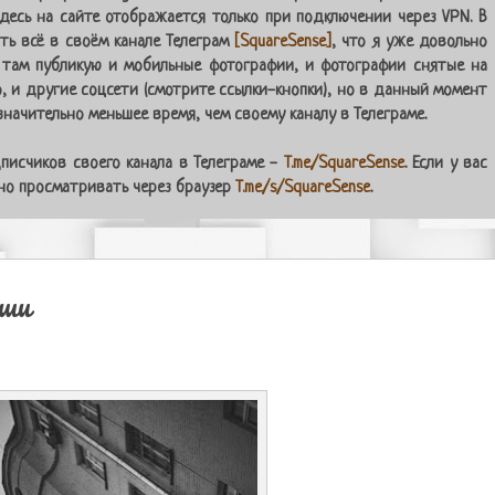
десь на сайте отображается только при подключении через VPN. В
ь всё в своём канале Телеграм
[SquareSense]
, что я уже довольно
 там публикую и мобильные фотографии, и фотографии снятые на
о, и другие соцсети (смотрите ссылки-кнопки), но в данный момент
начительно меньшее время, чем своему каналу в Телеграме.
писчиков своего канала в Телеграме -
T.me/SquareSense
. Если у вас
жно просматривать через браузер
T.me/s/SquareSense
.
ыши