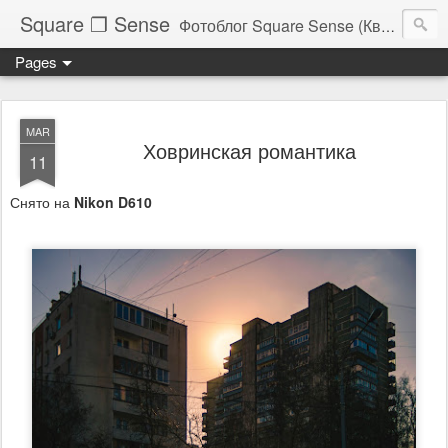
Square ❐ Sense
Фотоблог Square Sense (Квадратное Чувство)
Pages
MAR
Ховринская романтика
11
Снято на
Nikon D610