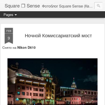
Square ❐ Sense
Фотоблог Square Sense (Квадратное Чувство)
Pages
FEB
Ночной Комиссариатский мост
9
Снято на
Nikon D610