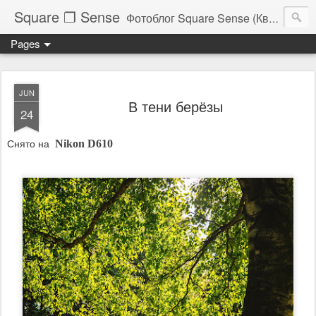
Square ❐ Sense
Фотоблог Square Sense (Квадратное Чувство)
Pages
JUN
В тени берёзы
24
Снято на
Nikon D610