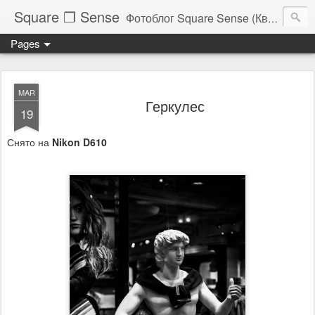
Square ❐ Sense
Фотоблог Square Sense (Квадратное Чувство)
Pages
MAR
Геркулес
19
Снято на
Nikon D610